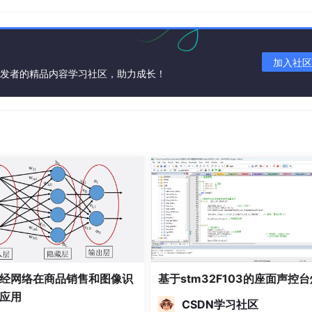
量。
际运行容器的组件。
加入社区
开发者的精品内容学习社区，助力成长！
一下K8s组件是如何协作的。
Docker registry；然后编写一个yaml部署描述文件，以
l（或其它应用），将部署描述文件提交到
API server
，API serve
作用相当于数据库，其它组件提交到API server的数据都存储于et
管理Pod等资源，在多数场景下甚至不会去主动调用其它的K8s组件
长连接，监视关心的对象，监视到变化后，执行所负责的操作。
经网络在商品销售和图像识
基于stm32F103的座面声控台
应用
CSDN学习社区