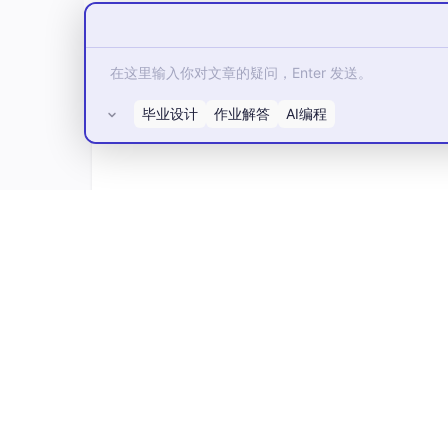
K8s集群的高可用部署
通过之前的介绍，我们看到K8s可以在多个工
可用部署。
毕业设计
作业解答
AI编程
所有评论(0)