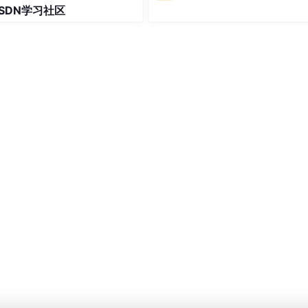
SDN学习社区
oller Manager
中的控制器监视到新的部署描述后，根据部署描
到新的Pod资源后，结合集群的资源情况，选定一或多个工作结
计划在自己的结点后，向Docker等
Container runtime
发出启动
ker registy拉取镜像，然后启动并运行容器。