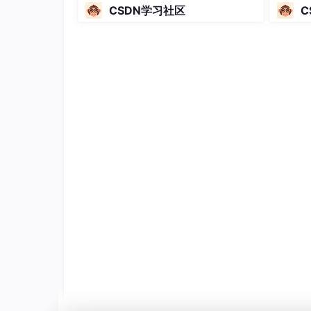
2024全球机器学习技术大会并发
CSDN学习社区
C
表演讲！
继续我们的启动应用之旅，如图所示，
Contr
创建ReplicaSet、Pod等资源。
Scheduler
监视
行Pod。工作结点上的
Kubelet
监视到有Pod被
的指令，Docker engineer将按照指令从Doc