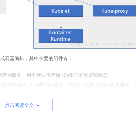
成容器编排，其中主要的组件有：
存储服务，用于持久化存储K8s集群的配置和状态。
）、K8s其它组件之间通信的接口。K8s其它组件之间不直接通信，
连接中可以体现，例如，只有API server连接了etcd，即其它组
读写etcd中的数据。
点击阅读全文
可部署组件分配工作结点。
如复制组件、追踪工作结点状态、处理结点失败等。Controlle
制器是按K8s的资源类型划分的，如Replication Manage
t Controller，PersistentVolume controller。