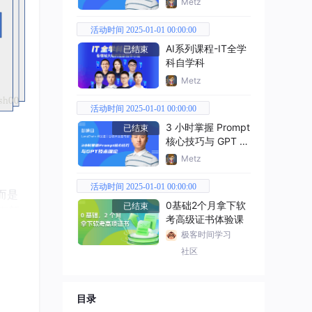
Metz
活动时间 2025-01-01 00:00:00
AI系列课程-IT全学
已结束
科自学科
Metz
活动时间 2025-01-01 00:00:00
3 小时掌握 Prompt
已结束
核心技巧与 GPT 技
术理论
Metz
活动时间 2025-01-01 00:00:00
而是
0基础2个月拿下软
已结束
件更新
考高级证书体验课
极客时间学习
社区
r M
r（管
目录