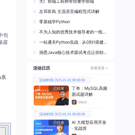
大厂前端工程师带你重学前端
左耳听风 主流语言编程范式详解
零基础学Python
不为人知的优秀技术领导者的一线实
中包
战经验
暴露
一站通关Python实战 · 从0到1搭建直
播视频平台
洞悉Java核心技术面试考点让你轻松
过关
活动日历
查看更多
s系
活动时间 2025-01-01 00:00:00
丁奇：MySQL高频
已结束
面试题详解
Metz
活动时间 2025-01-01 00:00:00
AI 大模型应用开发
已结束
· 实战营