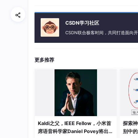
kube-proxy
在应用组件间负载均衡网络流
Kubelet
管理工作结点上的容器。
CSDN学习社区
Container runtime
Docker, rkt等实
CSDN联合极客时间，共同打造面向
在K8s中运行一个容器应用
下面通过运行一个容器应用的过程，来一起理解
更多推荐
开发者开发一个应用后，打包Docker镜像，上传到
应用的结构和资源需求。开发者通过kubect
署需求更新到
etcd
。etcd在K8s管理结点中的
API server非常轻量，并不会直接去创建或
指令。其它组件通过建立和API server的
Kaldi之父，IEEE Fellow，小米首
探索神
席语音科学家Daniel Povey将出席
别中的