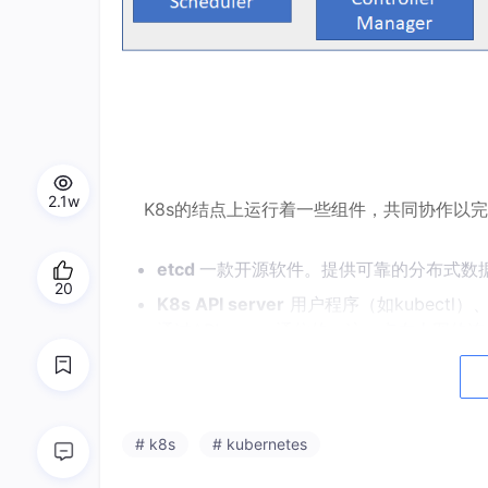
2.1w
K8s的结点上运行着一些组件，共同协作以完
etcd
一款开源软件。提供可靠的分布式数据
20
K8s API server
用户程序（如kubectl
通过API server通信的。这一点在上图的
K8s集群的状态时，只能通过API server
Scheduler
排程组件，为用户应用的每一
Controller Manager
执行集群级别的功能，
# k8s
# kubernetes
anager组件是由多个控制器组成的，其中很多控
理ReplicationController 资源），ReplicaSe