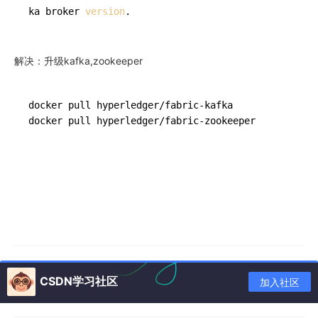
ka broker 
version
.
解决：升级kafka,zookeeper
docker pull hyperledger/fabric-kafka

docker pull hyperledger/fabric-zookeeper
CSDN学习社区
加入社区