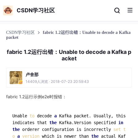
CSDN学习社区
CSDN学习社区
fabric 1.2运行出错：Unable to decode a Kafka
packet
fabric 1.2运行出错：Unable to decode a Kafka p
acket
卢舍那
14409人浏览 · 2018-07-23 20:59:43
fabric 1.2运行示例e2e时报错：
Unable 
to
 decode 
a
 Kafka packet. Usually, this 
indicates that 
the
 Kafka.Version specified 
in
the
 orderer configuration is incorrectly 
set
t
o
a
version
 which is newer than 
the
 actual Kaf