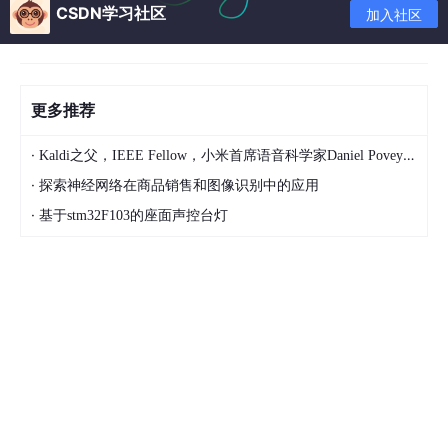
CSDN学习社区
加入社区
2.安装
KafkaOffsetMonitor运行比较简单，因为所有运行文件，资源文
件，jar文件都打包到KafkaOffsetMonitor-assembly-0.2.0.jar
了，直接运行就可以，这种方式太棒了。既不用编译也不用配置，
更多推荐
呵呵，也不是绝对不配置。
a.新建一个目录kafka-offset-console,然后把jar拷贝到该目录下.
·
Kaldi之父，IEEE Fellow，小米首席语音科学家Daniel Povey将出席2024全球机器学习技术大会并发表演讲！
·
探索神经网络在商品销售和图像识别中的应用
b.新建脚本，因为您可能不是一个kafka集群。用脚本可以启动多
个
·
基于stm32F103的座面声控台灯
lizhitao@users-MacBook-Pro: vim mobile_start_en.sh
#!/bin/bash
java -Xms512M -Xmx512M -Xss1024K -XX:PermSize=256m -X
X:MaxPermSize=512m -cp KafkaOffsetMonitor-assembly-0.2.
0.jar \
com.quantifind.kafka.offsetapp.OffsetGetterWeb \
--zk 192.168.2.101:2181,192.168.2.102:2182,192.168.2.103:
2181
/config/mobile/xxx
\
--port 8086 \
--refresh 10.seconds \