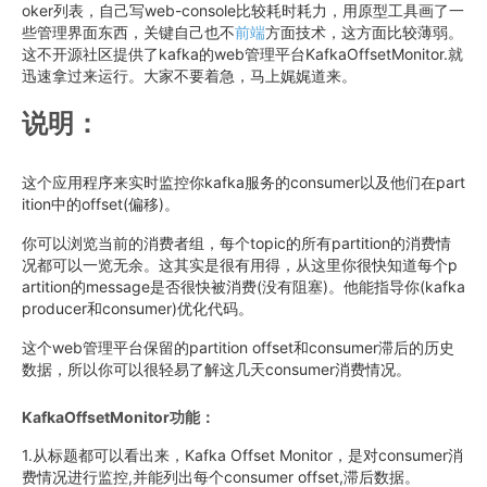
oker列表，自己写web-console比较耗时耗力，用原型工具画了一
些管理界面东西，关键自己也不
前端
方面技术，这方面比较薄弱。
这不开源社区提供了kafka的web管理平台KafkaOffsetMonitor.就
迅速拿过来运行。大家不要着急，马上娓娓道来。
说明：
这个应用程序来实时监控你kafka服务的consumer以及他们在part
ition中的offset(偏移)。
你可以浏览当前的消费者组，每个topic的所有partition的消费情
况都可以一览无余。这其实是很有用得，从这里你很快知道每个p
artition的message是否很快被消费(没有阻塞)。他能指导你(kafka
producer和consumer)优化代码。
这个web管理平台保留的partition offset和consumer滞后的历史
数据，所以你可以很轻易了解这几天consumer消费情况。
KafkaOffsetMonitor功能：
1.从标题都可以看出来，Kafka Offset Monitor，是对consumer消
费情况进行监控,并能列出每个consumer offset,滞后数据。