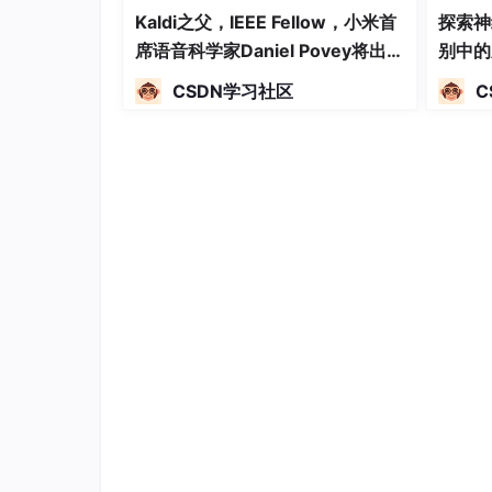
Kaldi之父，IEEE Fellow，小米首
探索神
席语音科学家Daniel Povey将出席
别中的
2024全球机器学习技术大会并发
CSDN学习社区
C
表演讲！