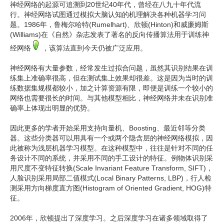
神经网络的起源可追溯到20世纪40年代，曾经在八九十年代流
行。神经网络试图通过模拟大脑认知的机理解决各种机器学习问
题。1986年，鲁梅尔哈特(Rumelhart)、欣顿(Hinton)和威廉姆斯
(Williams)在《自然》杂志发表了著名的反向传播算法用于训练神
经网络
，该算法直到今天仍被广泛应用。
神经网络有大量参数，经常发生过拟合问题，虽然其识别结果在训
练集上准确率很高，但在测试集上效果却很差。这是因为当时的训
练数据集规模都较小，加之计算资源有限，即便是训练一个较小的
网络也需要很长的时间。与其他模型相比，神经网络并未在识别准
确率上体现出明显的优势。
因此更多的学者开始采用支持向量机、Boosting、最近邻等分类
器。这些分类器可以用具有一个或两个隐含层的神经网络模拟，因
此被称为浅层机器学习模型。在这种模型中，往往是针对不同的任
务设计不同的系统，并采用不同的手工设计的特征。例物体识别采
用尺度不变特征转换(Scale Invariant Feature Transform, SIFT)，
人脸识别采用局部二值模式(Local Binary Patterns, LBP)，行人检
测采用方向梯度直方图(Histogram of Oriented Gradient, HOG)特
征。
2006年，欣顿提出了深度学习。之后深度学习在诸多领域取得了