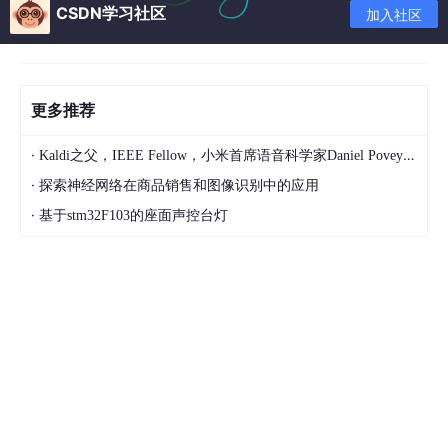
如果只把不包括头发在内的人脸的中心区域给人看，人眼在户外脸
CSDN学习社区
加入社区
部检测数据库(Labeled Faces in the Wild, LFW)上的识别率是97.5
3%。如果把整张图像，包括背景和头发给人看，人眼的识别率是9
9.15%。经典的人脸识别算法Eigenface
在LFW测试集上只有
60%的识别率。在非深度学习算法中，最高的识别率是96.33%
更多推荐
。目前深度学习可以达到99.47%的识别率
。
·
在欣顿的科研小组赢得ImageNet比赛冠军之后的6个月，谷歌和百
Kaldi之父，IEEE Fellow，小米首席语音科学家Daniel Povey将出席2024全球机器学习技术大会并发表演讲！
度都发布了新的基于图像内容的搜索引擎。他们采用深度学习模
·
探索神经网络在商品销售和图像识别中的应用
型，应用在各自的数据上，发现图像搜索准确率得到了大幅度提
·
高。百度在2012年成立了深度学习研究院，2014年5月又在美国硅
基于stm32F103的座面声控台灯
谷成立了新的深度学习实验室，聘请斯坦福大学著名教授吴恩达担
任首席科学家。脸谱于2013年12月在纽约成立了新的人工智能实
验室，聘请深度学习领域的著名学者、卷积网络的发明人雅恩·乐
昆(Yann LeCun)作为首席科学家。2014年1月，谷歌抛出四亿美金
收购了深度学习的创业公司DeepMind。鉴于深度学习在学术界和
工业界的巨大影响力，2013年，《麻省理工科技评论》(MIT Tech
nology Review)将其列为世界十大技术突破之首。
深度学习有何与众不同？
深度学习和其他机器学习方法相比有哪些关键的不同点，它为何能