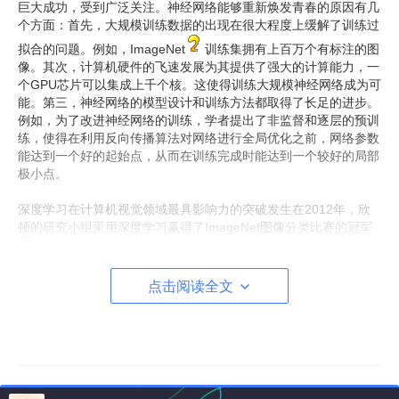
巨大成功，受到广泛关注。神经网络能够重新焕发青春的原因有几
个方面：首先，大规模训练数据的出现在很大程度上缓解了训练过
拟合的问题。例如，ImageNet
训练集拥有上百万个有标注的图
像。其次，计算机硬件的飞速发展为其提供了强大的计算能力，一
个GPU芯片可以集成上千个核。这使得训练大规模神经网络成为可
能。第三，神经网络的模型设计和训练方法都取得了长足的进步。
例如，为了改进神经网络的训练，学者提出了非监督和逐层的预训
练，使得在利用反向传播算法对网络进行全局优化之前，网络参数
能达到一个好的起始点，从而在训练完成时能达到一个较好的局部
极小点。
深度学习在计算机视觉领域最具影响力的突破发生在2012年，欣
顿的研究小组采用深度学习赢得了ImageNet图像分类比赛的冠军
。排名第2到第4位的小组采用的都是传统的计算机视觉方法、
手工设计的特征，他们之间准确率的差别不超过1%。欣顿研究小
点击阅读全文
组的准确率超出第二名10%以上，（见表1）。这个结果在计算机
视觉领域产生了极大的震动，引发了深度学习的热潮。
计算机视觉领域另一个重要的挑战是人脸识别。有研究表明
，