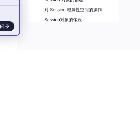
对 Session 域属性空间的操作
Session对象的销毁
问
形式体
Session 的工作原理
ple
ServletContext、HttpSession、HttpServletRequest接口的对比
Listener监听器
ServletRequestListener
ServletRequestAttributeListener
HttpSessionListener
HttpSessionAttributeListener
ServletContextListener
ServletContextAttributeListener
HttpSessionBindingListener
HttpSessionActivationListener
Filter过滤器