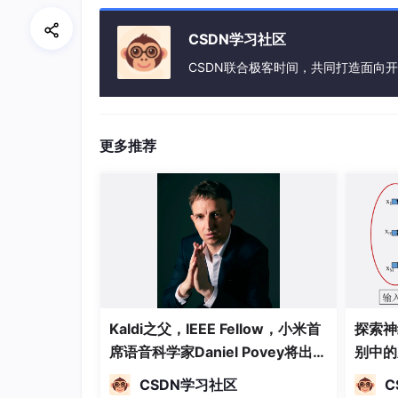
禁用Cookie
CSDN学习社区
HttpSession
CSDN联合极客时间，共同打造面向
Session 对象的创建
对 Session 域属性空间的操作
Session对象的销毁
更多推荐
Session 的工作原理
ServletContext、HttpSession、HttpS
Listener监听器
ServletRequestListener
ServletRequestAttributeListener
HttpSessionListener
Kaldi之父，IEEE Fellow，小米首
探索神
席语音科学家Daniel Povey将出席
HttpSessionAttributeListener
别中的
2024全球机器学习技术大会并发
ServletContextListener
CSDN学习社区
C