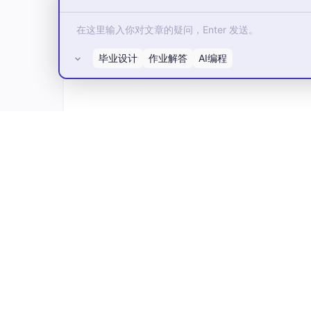
什么是Servlet
毕业设计
作业解答
AI编程
宏观地讲,Servlet 是连接 Web 服务器与
现的。微观地讲,Servlet 是 Servlet 接口实
t)
所有评论(0)
Servlet有什么用？