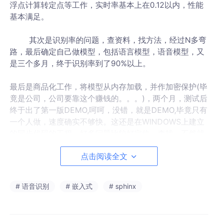
浮点计算转定点等工作，实时率基本上在0.12以内，性能
基本满足。
其次是识别率的问题，查资料，找方法，经过N多弯
路，最后确定自己做模型，包括语言模型，语音模型，又
是三个多月，终于识别率到了90%以上。
最后是商品化工作，将模型从内存加载，并作加密保护(毕
竟是公司，公司要靠这个赚钱的。。。)，两个月，测试后
终于出了第一版DEMO,呵呵，没错，就是DEMO,毕竟只有
一个人做，速度确实不够快。这还是在WINDOWS上建立
的同步代码的工程，好多问题比较好定位，查找，不然就
在ANDROID平台，估计还需两个月。。。，苦逼啊
点击阅读全文
3.成果
就是对语音识别整个过程有了全方位的了解，包括识别
# 语音识别
# 嵌入式
# sphinx
引擎，模型训练，性能提升，当然，有些细节的东西还是
不太明白，没关系，用华云大哥的话说，我已经站在了一
个很高的平台之上了，总算是没有白熬那么长时间啊