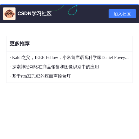
好了，说了这么多，给大家展示一下我成果，DEMO.AP
CSDN学习社区
加入社区
K,直接安装到手机上即可，
下面是测试数据，可以按下按钮说话，抬起之后会出最后
的结果，中间结果忽略
更多推荐
打开空调
·
Kaldi之父，IEEE Fellow，小米首席语音科学家Daniel Povey将出席2024全球机器学习技术大会并发表演讲！
车内循环
·
探索神经网络在商品销售和图像识别中的应用
车外循环
·
基于stm32F103的座面声控台灯
关闭空调
打开天窗
关闭天窗
接听
挂断
打电话
打开导航
关闭导航