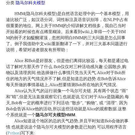
分类
隐马尔科夫模型
HMM(隐马尔科夫模型)是自然语言处理中的一个基本模型，用
途比较广泛，如汉语分词、词性标注及语音识别等，在NLP中占有
很重要的地位。网上关于HMM的介绍讲解文档很多，我自己当时
开始看的时候也有点稀里糊涂。后来看到wiki上举得一个关于HM
M的例子才如醍醐灌顶，忽然间明白HMM的三大问题是怎么回事
了。例子我借助中文wiki重新翻译了一下，并对三大基本问题进行
说明，希望对读者朋友有所帮助：
Alice 和Bob是好朋友，但是他们离得比较远，每天都是通过电
话了解对方那天作了什么.Bob仅仅对三种活动感兴趣:公园散步,购
物以及清理房间.他选择做什么事情只凭当天天气.Alice对于Bob所
住的地方的天气情况并不了解,但是知道总的趋势.在Bob告诉Alice
每天所做的事情基础上,Alice想要猜测Bob所在地的天气情况
.
Alice认为天气的运行就像一个马尔可夫链. 其有两个状态 “雨”
和”晴”,但是无法直接观察它们,也就是说,它们对于Alice是隐藏的.每
天,Bob有一定的概率进行下列活动:”散步”, “购物”, 或 “清理”. 因为
Bob会告诉Alice他的活动,所以这些活动就是Alice的观察数据.这整
隐马尔可夫模型HMM
个系统就是一个
.
Alice知道这个地区的总的天气趋势,并且平时知道Bob会做的事
情.也就是说这个隐马尔可夫模型的参数是已知的.可以用程序语言
(
Python
)写下来
: