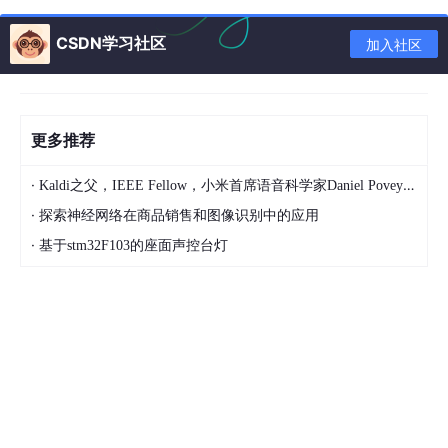
个例子中,如果今天下雨,那么明天天晴的概率只有30%.代码emissio
n_probability 表示了Bob每天作某件事的概率.如果下雨,有 50% 的
CSDN学习社区
加入社区
概率他在清理房间;如果天晴,则有60%的概率他在外头散步。
Alice和Bob通了三天电话后发现第一天Bob去散步了，第二天
他去购物了，第三天他清理房间了。Alice现在有两个问题：这个观
察序列“散步、购物、清理”的总的概率是多少？(注：这个问题对
应于HMM的基本问题之一：已知HMM模型λ及观察序列O，如何计
更多推荐
算P(O|λ)？) 最能解释这个观察序列的状态序列（晴/雨）又是什
么？（注：这个问题对应HMM基本问题之二：给定观察序列O=O
·
1,O2,…OT以及模型λ,如何选择一个对应的状态序列S = q1,q2,…q
Kaldi之父，IEEE Fellow，小米首席语音科学家Daniel Povey将出席2024全球机器学习技术大会并发表演讲！
T，使得S能够最为合理的解释观察序列O？）
·
探索神经网络在商品销售和图像识别中的应用
至于HMM的基本问题之三：如何调整模型参数, 使得P(O|λ)最
·
大？这个问题事实上就是给出很多个观察序列值，来训练以上几个
基于stm32F103的座面声控台灯
参数的问题。
HMM学习最佳范例与崔晓源的博客
分类
隐马尔科夫模型
“HMM学习最佳范例”与“崔晓源的博客”本来是不搭边的，由于
自己花了几乎一个晚上浏览崔师兄的博客，没有时间写文章了，所