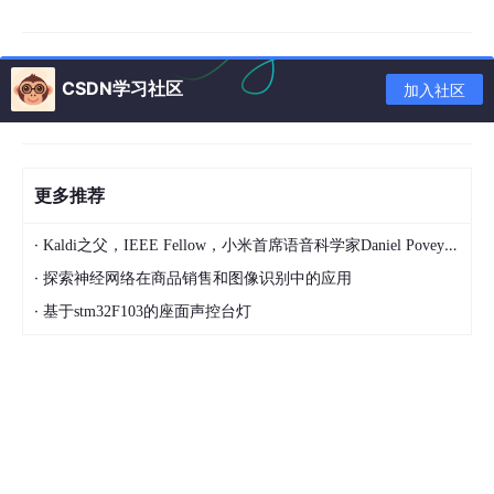
CSDN学习社区
加入社区
读取excel
更多推荐
·
Kaldi之父，IEEE Fellow，小米首席语音科学家Daniel Povey将出席2024全球机器学习技术大会并发表演讲！
#!/usr/bin/env python
# -*- coding: utf-8 -*-
·
探索神经网络在商品销售和图像识别中的应用
# @Time    : 2019/9/8 2:11
·
基于stm32F103的座面声控台灯
# @Author  : Paulson
# @File    : opera_excel.py
# @Software: PyCharm
# @define  : function
import
 xlrd
