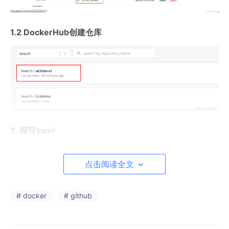
1.2 DockerHub创建仓库
2. 编写yaml
# This workflow will build a Java project with 
点击阅读全文
Maven
# For more information see: https://help.githu
# docker
# github
b.com/actions/language-and-framework-guides/bu
ilding-and-testing-java-with-maven
# https://docs.github.com/cn/actions/learn-git