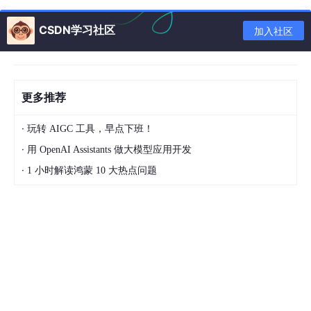
hub-actions/contexts#github-context
name
:
Java CI with Maven
CSDN学习社区
加入社区
on
:
push
:
branches
:
-
master
更多推荐
-
dev
tags
:
·
玩转 AIGC 工具，早点下班！
-
v*
·
用 OpenAI Assistants 做大模型应用开发
jobs
:
·
1 小时解读鸿蒙 10 大热点问题
build
runs-on
:
ubuntu-latest
steps
:
-
uses: actions/checkout@v2
-
name: Set up JDK 1.8
uses
:
actions/setup-java@v1
with
: