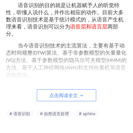
语音识别的目的就是让机器赋予人的听觉特
性，听懂人说什么，并作出相应的动作。目前大多
数语音识别技术是基于统计模式的，从语音产生机
理来看，语音识别可以分为
语音层和语言层
两部
分。
当今语音识别技术的主流算法，主要有基于动
态时间规整
算法、基于非参数模型的矢量量化
(DTW)
方法、基于参数模型的隐马尔可夫模型
的
(VQ)
(HMM)
方法、基于人工神经网络
和支持向量机等语音
(ANN)
识别方法。
点击阅读全文
语音识别分类：
根据对说话人的依赖程度，分为：
# 语音识别
# 自然语言处理
# sphinx
（
）特定人语音识别（
）：只能辨认特定使用者
1
SD
的语音，训练→使用。