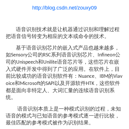
http://blog.csdn.net/zouxy09
语音识别技术就是让机器通过识别和理解过程
把语音信号转变为相应的文本或命令的技术。
基于语音识别芯片的嵌入式产品也越来越多，
如
公司的
系列语音识别芯片、
公
Sensory
RSC
Infineon
司的
和
语音芯片等，这些芯片在嵌
Unispeech
Unilite
入式硬件开发中得到了广泛的应用。在软件上，目
前比较成功的语音识别软件有：
、
的
Nuance
IBM
Viav
和
的
以及开源软件
，这些软件
oice
Microsoft
SAPI
HTK
都是面向非特定人、大词汇量的连续语音识别系
统。
语音识别本质上是一种模式识别的过程，未知
语音的模式与已知语音的参考模式逐一进行比较，
最佳匹配的参考模式被作为识别结果。