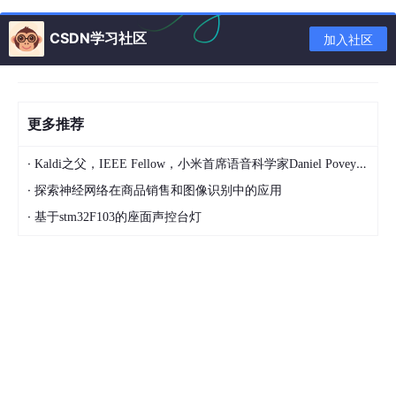
（
）非特定人语音识别（
）：可辨认任何人的语
2
SI
CSDN学习社区
加入社区
音，无须训练。
根据对说话方式的要求，分为：
（
）孤立词识别：每次只能识别单个词汇。
1
更多推荐
（
）连续语音识别：用者以正常语速说话，即可识
2
·
Kaldi之父，IEEE Fellow，小米首席语音科学家Daniel Povey将出席2024全球机器学习技术大会并发表演讲！
别其中的语句。
·
探索神经网络在商品销售和图像识别中的应用
·
基于stm32F103的座面声控台灯
语音识别系统的模型通常由声学模型和语言模
型两部分组成，分别对应于语音到音节概率的计算
和音节到字概率的计算。