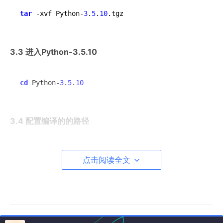
tar
 -xvf Python-
3
.
5
.
10
3.3 进入Python-3.5.10
cd
 Python-
3
.
5
.
10
3.4 配置编译的的路径
.
/configure --prefix=/u
sr
/local/
python3  
# 配
点击阅读全文
置编译的的路径（这里--prefix是指定编译安装的文件
夹）
3.5 配置编译的全局路径