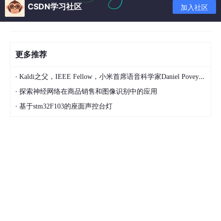
CSDN学习社区
加入社区
./configure
--enable-optimizations
# 执行该代
码后，会编译安装到 /usr/local/bin/ 下，且不用添加
软连接或环境变量
更多推荐
·
Kaldi之父，IEEE Fellow，小米首席语音科学家Daniel Povey将出席2024全球机器学习技术大会并发表演讲！
3.6 编译安装
·
探索神经网络在商品销售和图像识别中的应用
·
基于stm32F103的座面声控台灯
make
 && 
make
安装时间大概在20分钟左右执行成功
4.编写helloWorld.py
print
(
"hello world"
)