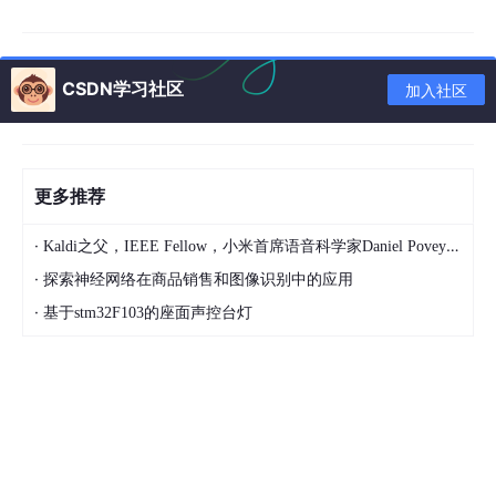
for
(int i=
0
;i<
8
;i++) {

if
(driver.getCurrentUrl()
.cont
ains
("XXX")){	

					break;

CSDN学习社区
加入社区
				}

				Thread
.sleep
(
3
*
1000
);

if
(i==
7
) {

					Assert
.isTrue
(false,"自定
更多推荐
义异常");

				}

·
Kaldi之父，IEEE Fellow，小米首席语音科学家Daniel Povey将出席2024全球机器学习技术大会并发表演讲！
·
探索神经网络在商品销售和图像识别中的应用
·
基于stm32F103的座面声控台灯