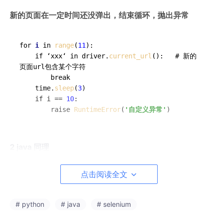
新的页面在一定时间还没弹出，结束循环，抛出异常
for 
i
 in 
range
(
11
):

	if ‘xxx‘ in driver.
current_url
():   # 新的
页面url包含某个字符

		break

	time.
sleep
(
3
)

	if i == 
10
:

		raise 
RuntimeError
(
'自定义异常'
2 java 同理
点击阅读全文
driver.getCurrentUrl()  
# 获取当前页面url
# python
# java
# selenium