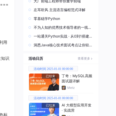
大厂前端工程师带你重学前端
===
左耳听风 主流语言编程范式详解
零基础学Python
不为人知的优秀技术领导者的一线实
战经验
一站通关Python实战 · 从0到1搭建直
利用
播视频平台
洞悉Java核心技术面试考点让你轻松
过关
主知识
活动日历
查看更多
活动时间 2025-01-01 00:00:00
丁奇：MySQL高频
已结束
面试题详解
Metz
活动时间 2025-01-01 00:00:00
AI 大模型应用开发
已结束
· 实战营
色标