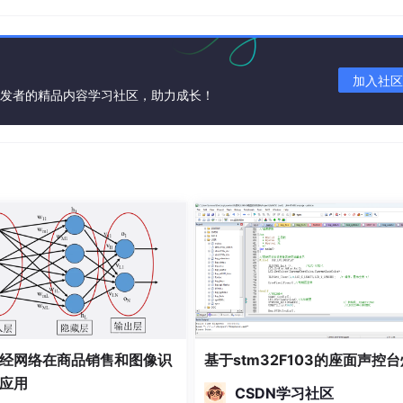
加入社区
开发者的精品内容学习社区，助力成长！
通过读出
）单词
。
生
（语音
来猜计算机选中的目标单词
经网络在商品销售和图像识
基于stm32F103的座面声控台
[
]
但不是目标单词，会在单词后方括号标注
猜错
。
应用
CSDN学习社区