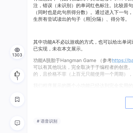
未
的
注，错误（
识别）
单词红色标注。比较原句
（
进入
同时也是此句所得分数）。通过
下一句，
生
用|分隔
、
所有尝试读出的句子（
）
得分等。
其中功能A
必
也可以
不
以游戏的方式，
给出单词
已实现，未在本文展示。
1303
功能A脱胎
Hangman Game （参考
https://
于
取决于
可以有其他玩法，完全
于编程者的创意。
（上百元
的，且价格不菲
只能使用一个周期），
1
小功能已经
实
我们程序展示的两个
达到完全
用的
Android
iOS
。单纯
也可以
开发手机应用（
及
）
教学软件
达到商业级
的程度。
欢迎
cemike@126.
通过以下方式联系开发者：
# 语音识别