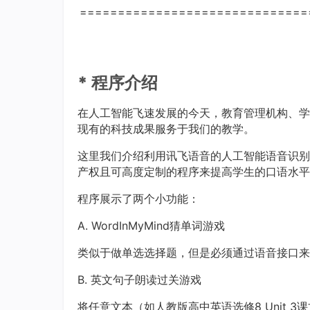
==============================
*
程序介绍
在
教育
学
人工智能飞速发展的今天，
管理机构、
现有的科技成果服务于我们的教学。
这里
我们介绍利用讯飞语音的人工智能语音识别
且
程序来提高学生的口语水平
产权
可高度定制的
程序
小功能
展示了两个
：
A. WordInMyMind猜单词
游戏
类似于
做单选选择题，但是必须通过语音接口来
B. 英文
句子朗读过关游戏
将任意
（如
8 Unit 
文本
人教版高中英语选修