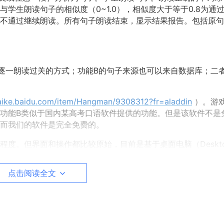
学生
的
0~1.0
0.8
与
朗读句子
相似度
（
），
相似度大于等于
为
通
所有
朗读
，
不通过继续朗读。
句子
结束
显示结果报告。包括原句
朗读
方式；
B
逐一
过关的
功能
的
句子来源也可以来自数据库；二
baike.baidu.com/item/Hangman/9308312?fr=aladdin
。
）
游
B
。
该
功能
类似于国内某高考口语软件提供的功能
但是
软件不是
而我们的软件是完全免费的。
但
目前
Deskt
程度。
界面和操作都比较原始，
是基于桌面电脑（
展示了
，
我们掌握的技术
只要有志者继续完善和深入开发，一定
点击阅读全文
com