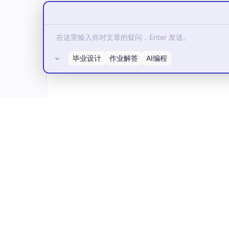
毕业设计
作业解答
AI编程
B. 英文
句子朗读过关游戏
1.打开要
文本
，
朗读的
文件
如人教版高中英语选
所有评论(0)
2. 将
句
文本分析为句子，可以选择拆分依据（