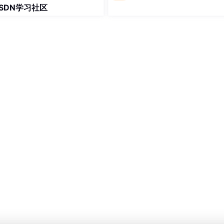
SDN学习社区
而且
[
]
是目标单词，会在单词后方括号标注
猜
中
，
进入下一个单词
，
，
词
本轮不得分
进入下一
。