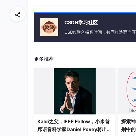
*
程序
界面
CSDN学习社区
A. WordInMyMind猜单词
游戏
CSDN联合极客时间，共同打造面向
1. 选择
，
Game
要测试的单元
点击
按钮
更多推荐
2. 每组
初始
[
]
显示三个单词，
状态均为
未
猜
，
学
Kaldi之父，IEEE Fellow，小米首
探索神
3. 如果
讯飞语音识别出给定的三个单词之一，
席语音科学家Daniel Povey将出席
别中的