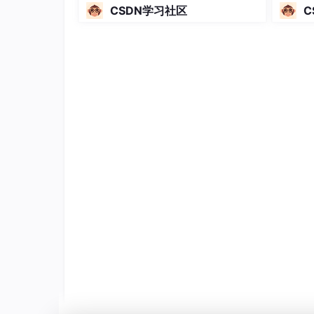
2024全球机器学习技术大会并发
CSDN学习社区
C
表演讲！
4. 如果
讯飞语音识别出给定的三个单词之一，
测。
5. 每次猜对一词
如果
得一分，
同一词三次猜错
6. 最后
未猜对
显示
的此表。