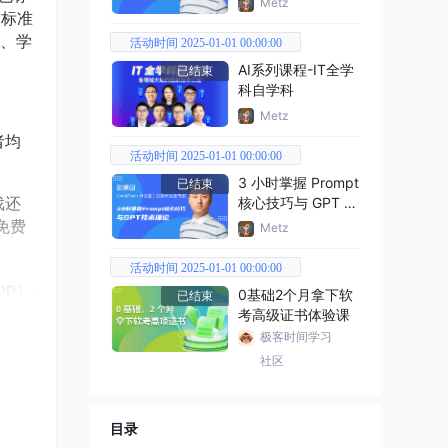
Metz
准
过标
、学
活动时间 2025-01-01 00:00:00
AI系列课程-IT全学
已结束
科自学科
Metz
者均
活动时间 2025-01-01 00:00:00
3 小时掌握 Prompt
已结束
核心技巧与 GPT 技
戏还
术理论
免费
Metz
活动时间 2025-01-01 00:00:00
op
,
）
0基础2个月拿下软
已结束
可以
考高级证书体验课
极客时间学习
社区
目录