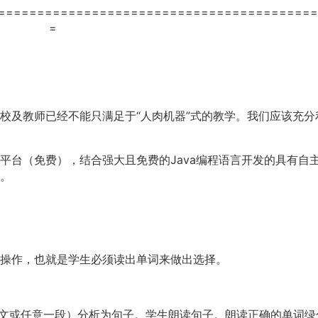
=========================================
=
校
“人肉
”式
应该充分
及教师已经不能只满足于
机器
的教学。我们
免费
，
强大
Java
语言开发的具有自
平台（
）
结合
且免费的
编程
。
学生
读出
操作，也就是
必须
单词来做出选择。
3课文或任意
。学生
朗读
一段）分析为句子
朗读句子。
正确的单词绿