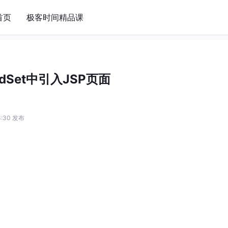
首页
极客时间精品课
ldSet中引入JSP页面
53:30 发布