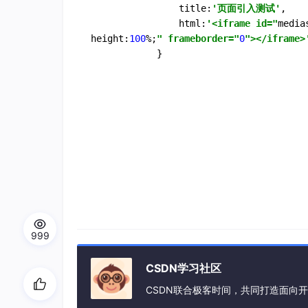
				title:
'页面引入测试'
,

				html:
'<iframe id="
media
height:
100
%;
" frameborder="
0
"></iframe>
			}
999
CSDN学习社区
CSDN联合极客时间，共同打造面向