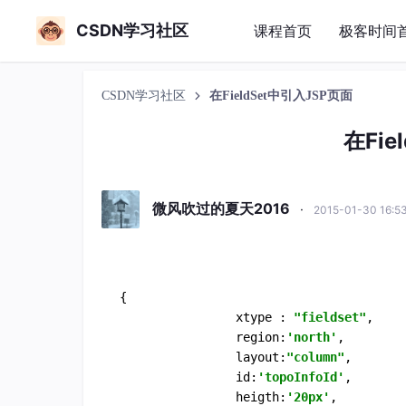
CSDN学习社区
课程首页
极客时间
CSDN学习社区
在FieldSet中引入JSP页面
在Fie
微风吹过的夏天2016
·
2015-01-30 16:
{  

	        	xtype : 
"fieldset"
,

				region:
'north'
,

				layout:
"column"
,

				id:
'topoInfoId'
,

				heigth:
'20px'
,
