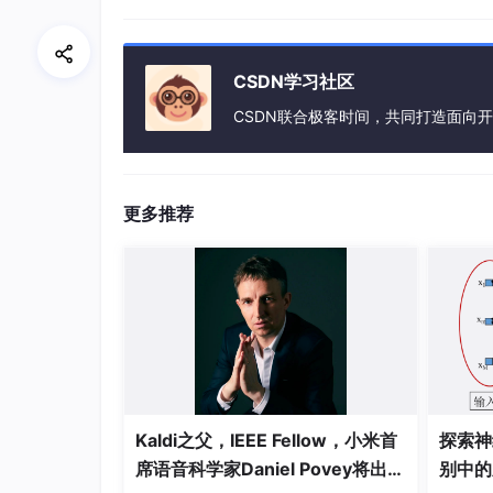
只落记3.3%。ASR系统以微弱的比率超过了人
首超人类如何实现
CSDN学习社区
本次试验的首创性在于其卷积神经网络层数更多
CSDN联合极客时间，共同打造面向
系统应用LACE模型提升了整体性能。LACE
附加了额外的掩码。（LACE模型详见
http://
其空间正则化技术也在传统的深度神经网络基础
自由格人机训练方式，通过三音素与单音素混合
更多推荐
M-LMs加之域内域外两阶段训练模式。以上因
想要获得更多技术干货？关注CSDN人工智能
Kaldi之父，IEEE Fellow，小米首
探索神
席语音科学家Daniel Povey将出席
别中的