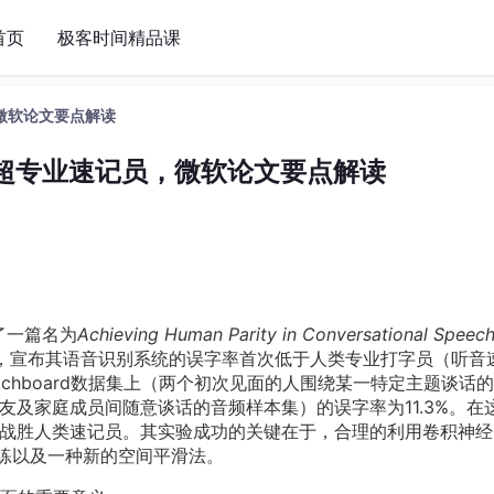
首页
极客时间精品课
微软论文要点解读
超专业速记员，微软论文要点解读
了一篇名为
Achieving Human Parity in Conversational Speec
，宣布其语音识别系统的误字率首次低于人类专业打字员（听音
chboard数据集上（两个初次见面的人围绕某一特定主题谈话
（朋友及家庭成员间随意谈话的音频样本集）的误字率为11.3%。在
均战胜人类速记员。其实验成功的关键在于，合理的利用卷积神经
训练以及一种新的空间平滑法。