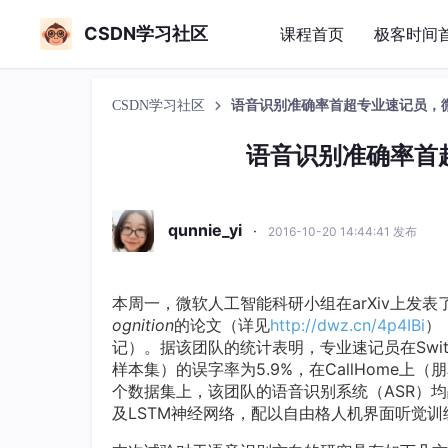
CSDN学习社区
课程首页
极客时间
CSDN学习社区
语音识别准确率首超专业速记员，
语音识别准确率首
qunnie_yi
·
2016-10-20 14:44:41 发布
本周一，微软人工智能科研小组在arXiv上发表
ognition
的论文（详见
http://dwz.cn/4p4IBi
）
记）。据该团队的统计表明，专业速记员在Swit
样本集）的误字率为5.9%，在CallHome上
个数据集上，该团队的语音识别系统（ASR）
及LSTM神经网络，配以自由格人机界面听觉