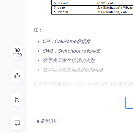
注：
CH：CallHome数据集
SWB：Switchboard数据集
1129
数字表示发生错误的次数
数字后为发生混淆的词语A/B
从表格中不难看出，在这两个数据集上的测试结
20年来重新测量人类误字率
人类对于音频识别的误字率曾长期被认为是4%，
z
）该数据为糅合了从单个单词识别到闲聊对话
此，微软小组对于人类的误字率进行了重新测量，结果为上
# 语音识别
3%）。更细节一些，针对CallHome数据集，人