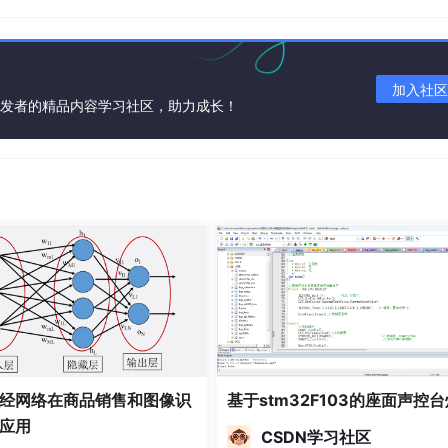
类。
更深，且层与层之间采用了线性回路的连接方式。体系结构方面
加入社区
开发者的精品内容学习社区，助力成长！
模型通过迭代的方式逐层扩张有效的滑动窗口大小，且为权重不同
dwz.cn/4p3ywq
）
上有所推进，不需要额外的监督信号来刺激网络。且首创性地使
的语料模式提升了实验效果。在语料建模方面，采用正反双向的L
素的结合使该团队的卷积神经网络系统比同行业误字率下降了23
公众号
AI
_Thinker
经网络在商品销售和图像识
基于stm32F103的座面声控台
应用
CSDN学习社区