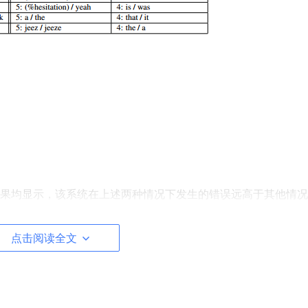
果均显示，该系统在上述两种情况下发生的错误远高于其他情况
点击阅读全文
但该数据较为久远，于1997年提出。（详见
http://dwz.cn/4
共10个不同特性的数据集的测量结果，且数据源并不非常权威。
文所示的Switchboard（5.9%）及CallHome（11.
类速记员会记错4.1%的单词，落记6.5%。ASR系统会错记6.5%