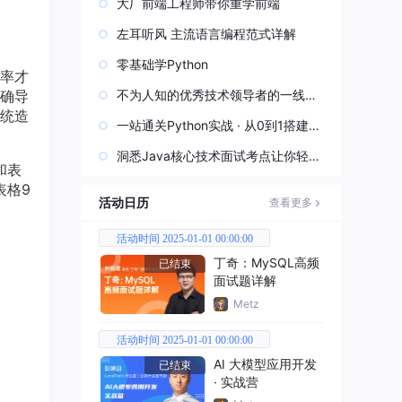
大厂前端工程师带你重学前端
左耳听风 主流语言编程范式详解
零基础学Python
率才
确导
不为人知的优秀技术领导者的一线实
统造
战经验
一站通关Python实战 · 从0到1搭建直
播视频平台
洞悉Java核心技术面试考点让你轻松
和表
过关
表格9
活动日历
查看更多
活动时间 2025-01-01 00:00:00
丁奇：MySQL高频
已结束
面试题详解
Metz
活动时间 2025-01-01 00:00:00
AI 大模型应用开发
已结束
· 实战营