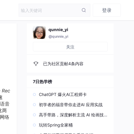
登录
qunnie_yi
@qunnie_yi
关注
已为社区贡献4条内容
7日热学榜
h Rec
ChatGPT 爆火AI工程师卡
速
的语音
初学者的福音带你走进AI 应用实战
这两
高手带路，深度解析主流 AI 绘画技
网络
术原理
玩转Spring全家桶