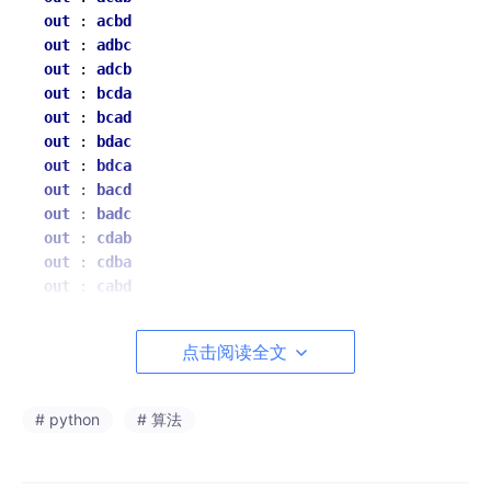
out
 : 
acbd
out
 : 
adbc
out
 : 
adcb
out
 : 
bcda
out
 : 
bcad
out
 : 
bdac
out
 : 
bdca
out
 : 
bacd
out
 : 
badc
out
 : 
cdab
out
 : 
cdba
out
 : 
cabd
out
 : 
cadb
out
 : 
cbda
点击阅读全文
out
 : 
cbad
out
 : 
dabc
out
 : 
dacb
# python
# 算法
out
 : 
dbca
out
 : 
dbac
out
 : 
dcab