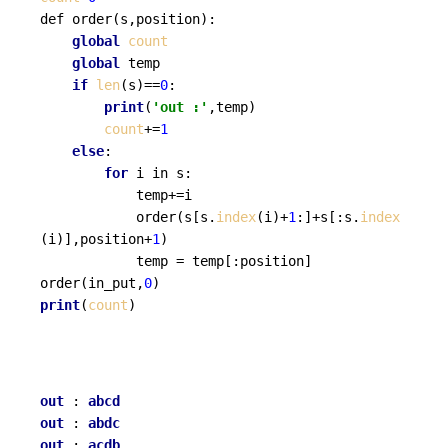
def order(s,position):

global
count
global
 temp

if
len
(s)==
0
:

print
(
'out :'
,temp)

count
+=
1
else
:

for
 i in s:

            temp+=i

            order(s[s.
index
(i)+
1
:]+s[:s.
index
(i)],position+
1
)

            temp = temp[:position]

order(in_put,
0
print
(
count
out
 : 
abcd
out
 : 
abdc
out
 : 
acdb