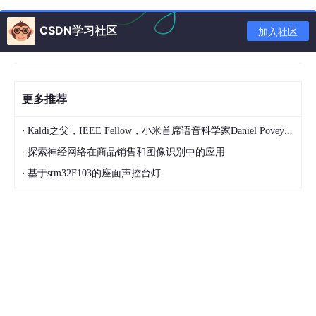
out
 : 
dcba
24
CSDN学习社区
加入社区
本方法是用递归实现，使用全局变量
count
来记录全排列一共有
多少种。全局变量temp来记录排列中的状态。每次确定一个元素
p
更多推荐
osition
变量记录当前排列元素的位置，然后在剩余元素s[s.index
(i)+1:]+s[: s.index(i)]中继续进行全排列，直到剩余
元素个数为零，输出temp；然后回退temp//
temp = temp[:posi
·
Kaldi之父，IEEE Fellow，小米首席语音科学家Daniel Povey将出席2024全球机器学习技术大会并发表演讲！
tion]
，直到输出所有结果！
·
探索神经网络在商品销售和图像识别中的应用
·
基于stm32F103的座面声控台灯