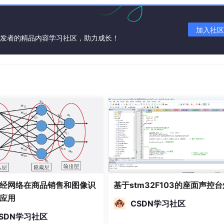
加入社区
开发者的精品内容学习社区，助力成长！
里面的kafka决定)
资源情况
进行测试，可以在实际部署到集群运行之前，自己使用集合构造测
经网络在商品销售和图像识
基于stm32F103的座面声控台
应用
为：在本地临时性地处理一些存储了大量数据的文件 (使用最多)
CSDN学习社区
SDN学习社区