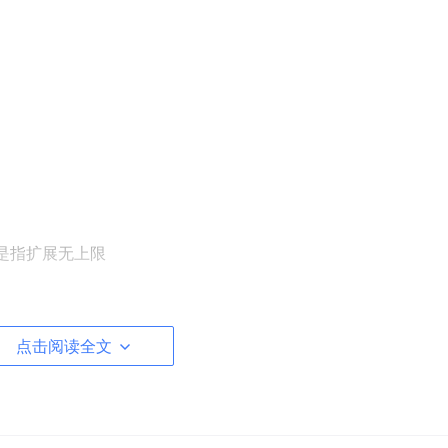
性是指扩展无上限
点击阅读全文
mputing each split）
es on other RDDs）
Partitioner for key-value RDDS）
f preferred locations to compute each split on）