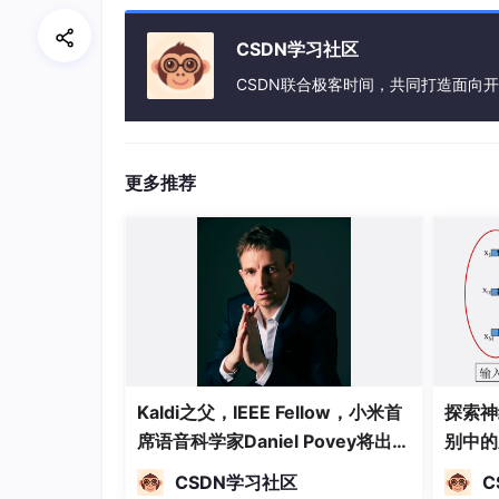
11.分片的个数由什么决定？
CSDN学习社区
CSDN联合极客时间，共同打造面向
默认(2个) 手动 hdfs(由块决定) kafka(topic
12.分片的意义？
决定并行。并行的高低是否影响速率这个要考虑
更多推荐
13.spark 的容错？
lineage：血统关系 (重新计算)
checkpoint：设置检查点
14.创建Rdd的方式？
使用程序中的集合创建RDD，主要用于
Kaldi之父，IEEE Fellow，小米首
探索神
据，来测试后面的spark应用的流程
席语音科学家Daniel Povey将出席
别中的
使用本地文件创建RDD，主要用于的场景
2024全球机器学习技术大会并发
CSDN学习社区
C