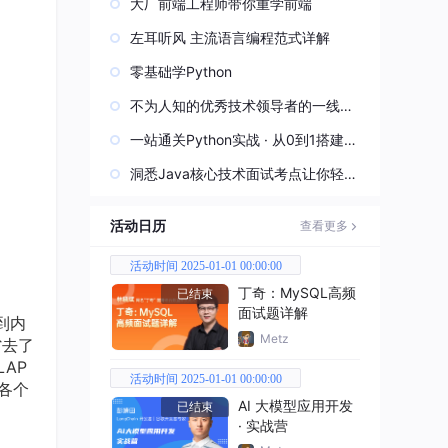
大厂前端工程师带你重学前端
左耳听风 主流语言编程范式详解
零基础学Python
不为人知的优秀技术领导者的一线实
战经验
一站通关Python实战 · 从0到1搭建直
播视频平台
洞悉Java核心技术面试考点让你轻松
过关
活动日历
查看更多
活动时间 2025-01-01 00:00:00
丁奇：MySQL高频
已结束
面试题详解
到内
Metz
省去了
LAP
活动时间 2025-01-01 00:00:00
各个
AI 大模型应用开发
已结束
· 实战营