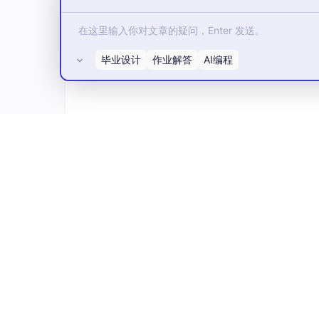
count() 计数，统计。对源DStrea
元素的DStreaam。
reduce(func) 计算。使用函数func
作,返回一个内部所包含的RDD只有一个元素的
毕业设计
作业解答
AI编程
countByValue() 计算DStream中每个
中元素的类型，Long是元素出现的频次。
reduceByKey(func, [numTasks]) 当根
所有评论(0)
join(otherStream, [numTasks
型为（K，（V，W））键值对的一个新 DS
cogroup(otherStream, [numTasks
eq[V], Seq[W])类型的新的DStream。
transform(func) 大致是rdd可以转化
tream，这可以用来在DStream做任意RD
updateStateByKey(func) 保
16.如何产生job？