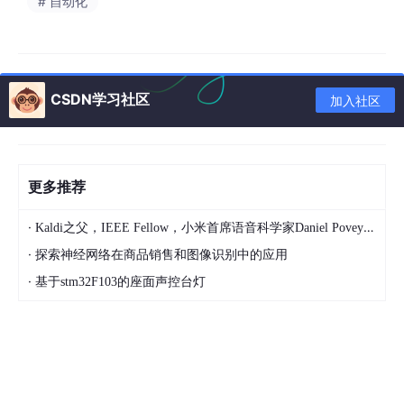
# 自动化
export MAVEN_HOME=/opt/maven
export PATH=$PATH:$JAVA_HOME/bin:$MAVEN_HOME/bin
source /etc/profile 配置生效
CSDN学习社区
加入社区
mvn -v 查看Maven版本
更多推荐
·
Kaldi之父，IEEE Fellow，小米首席语音科学家Daniel Povey将出席2024全球机器学习技术大会并发表演讲！
3.全局工具配置关联JDK和Maven
·
探索神经网络在商品销售和图像识别中的应用
·
基于stm32F103的座面声控台灯