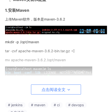
1.安装Maven
上传Maven软件，版本是maven-3.6.2
mkdir -p /opt/maven
tar -zxf apache-maven-3.6.2-bin.tar.gz -C
mv apache-maven-3.6.2 /opt/maven
2.配置环境变量
点击阅读全文
vim /etc/profile
添加
# jenkins
# maven
# ci
# devops
export JAVA_HOME=/usr/lib/jvm/java-1.8.0-openjdk