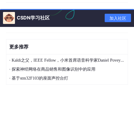
for
 j 
in
range
(
0
, 
len
(dataset)):

if
 np.dot(w, dataset[j][:-
1
]) * da
taset[j][-
CSDN学习社区
1
] <= 
0
:

加入社区
                flag = 
1
                w = w + dataset[j][-
1
] * datas
et[j][:-
1
]  
# 更新权向量
if
 flag == 
0
:

更多推荐
print
(
'PLA successfully terminated 
at epoch: '
, i)

·
Kaldi之父，IEEE Fellow，小米首席语音科学家Daniel Povey将出席2024全球机器学习技术大会并发表演讲！
return
 w

·
探索神经网络在商品销售和图像识别中的应用
elif
 flag == 
1
and
 i >= iterations - 
1
:

·
基于stm32F103的座面声控台灯
            count, choice = counterror(datase
t, w)

print
(
'PLA cannot find classifier 
vector'
)

print
(
'PLA accuracy on training se
t= '
, 
1
 - count / 
len
(dataset))

return
 w
