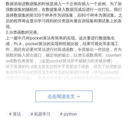
数据添加进数据集的时候是插入一个正例在插入一个反例。为了加
强数据集的随机性，在数据集录入数据完成后进行一次打乱。我们
选择数据集的前320个样本作为训练集，后80个样本为测试集。之
后的程序将会显示学习得到的分类器向量在训练集和测试集上的表
现。
2.分类函数的完善。
上一篇中只对pocket算法有简单的实现。这次要进行数据集生
成，PLA，pocket算法的实现和性能比较，结果可视化等多项工
作，因此有必要对算法进行封装成函数，令其输出一些信息，并为
函数的输入留出接口，确定他的输出，以便主函数调用。counterr
or函数也将保留，（这是pocket算法所不能缺少的关键步骤），
对于普通的PLA算法其实过程中不需要这个函数，但为了处理数据
集线性不可分的情况发生时对其的结果进行分析（并与pocket的
结果进行比较），笔者开始准备让PLA函数也实时进行counterror
操作，但为了避免时间浪费以及PLA本身特点，添加了一个标志变
量表示这一轮能不能分类正确,有效的节省了运行时间。封装之后
的函数如下：
点击阅读全文
def
PLA
(
dataset, w, iterations
):

# 算法
# 机器学习
# python
for
 i 
in
range
(
0
, iterations):

        flag = 
0