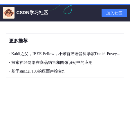
JDBC驱动程序:
CSDN学习社区
加入社区
什么是JDBC驱动程序?
这些是各个数据库厂家根据JDBC的规范制作的JDBC实现类
JDBC驱动程序的四种类型:
更多推荐
第一种类型的驱动程序的实现是通过将JDBC的调用全部委
托给其它编程接口来实现的，比如ODBC。这种类型的驱动
·
Kaldi之父，IEEE Fellow，小米首席语音科学家Daniel Povey将出席2024全球机器学习技术大会并发表演讲！
程序需要安装本地代码库，即依赖于本地的程序，所以便携
·
探索神经网络在商品销售和图像识别中的应用
性较差。比如JDBC-ODBC桥驱动程序
·
基于stm32F103的座面声控台灯
第二种类型的驱动程序的实现是部分基于Java语言的。即该
驱动程序一部分是用Java语言编写，其它部分委托本地的数
据库的客户端代码来实现。同类型1的驱动一样，该类型的
驱动程序也依赖本地的程序，所以便携性较差
第三种类型的驱动程序的实现是全部基于JAVA语言的。该
类型的驱动程序通常由某个中间件服务器提供，这样客户端
程序可以使用数据库无关的协议和中间件服务器进行通信，
中间件服务器再将客户端的JDBC调用转发给数据库进行处
理