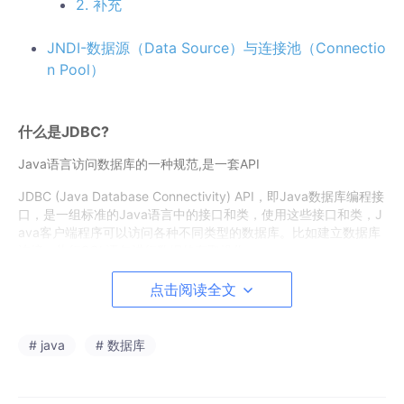
2. 补充
JNDI-数据源（Data Source）与连接池（Connectio
n Pool）
什么是JDBC?
Java语言访问数据库的一种规范,是一套API
JDBC (Java Database Connectivity) API，即Java数据库编程接
口，是一组标准的Java语言中的接口和类，使用这些接口和类，J
ava客户端程序可以访问各种不同类型的数据库。比如建立数据库
连接、执行SQL语句进行数据的存取操作。
JDBC规范采用接口和实现分离的思想设计了Java数据库编程的框
架。接口包含在java.sql及javax.sql包中，其中java.sql属于Java
点击阅读全文
SE，javax.sql属于JavaEE。这些接口的实现类叫做数据库驱动程
序，由数据库的厂商或其它的厂商或个人提供。
# java
# 数据库
为了使客户端程序独立于特定的数据库驱动程序，JDBC规范建议
开发者使用基于接口的编程方式，即尽量使应用仅依赖java.sql及j
avax.sql中的接口和类。