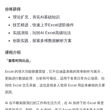
17分47秒
你将获得
5
09 | 自动化处理与优化
理论扩充，夯实AI基础知识
17分5秒
技艺精进，快速上手Excel进阶操作
实战演练，玩转AI Excel高级玩法
6
10 | 文本分析与图像识别
创新实践，探索多维数据解析方案
21分18秒
课程介绍
第三章：案例分析，玩转各类办公场景
「极客时间出品」
1
11 | 案例一：销售数据分析与预测
26分35秒
Excel 的强大功能毋庸置疑，它不仅涵盖表格的简单制作与展示，
更能进行数据处理、分析和可视化，适用于各类日常办公场景。但
2
12 | 案例二：自动化报表生成
传统 Excel 交互呆板，这也是很多人觉得 Excel 用起来麻烦的主要
23分17秒
原因。
3
13 | 案例三：文本情感分析
AI 在不断刷新我们的工作和生活方式，在 AI 加持下的 Excel 将变
得更加灵活、智能。在 AI 时代，学习 Excel 的学习成本将大大降
17分34秒