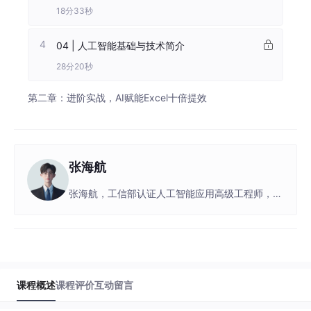
18分33秒
4
04 | 人工智能基础与技术简介
28分20秒
第二章：进阶实战，AI赋能Excel十倍提效
1
05 | AI技术在Excel中的工具概览
26分12秒
张海航
2
06 | AI技术在Excel中的应用全景图
张海航，工信部认证人工智能应用高级工程师，现
15分56秒
任某央企人工智能领域高级工程师。他拥有 10 年
以上神经网络领域科研经历，发表相关行业论文
40 余篇，软著专利数项，现致力于解决国内某重
3
07 | 跨表格数据处理
点机器视觉方向问题。
20分36秒
课程概述
课程评价
互动留言
4
08 | 数据分析与预测