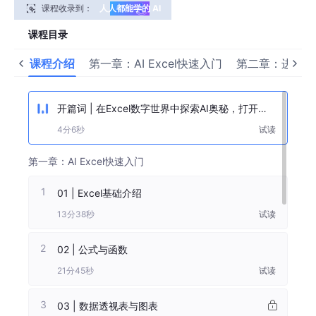
课程收录到：
人人都能学的 AI
应用课 10 门（1
课程目录
年）
课程介绍
第一章：AI Excel快速入门
第二章：进阶实战
开篇词 | 在Excel数字世界中探索AI奥秘，打开提
效大门！
4分6秒
试读
第一章：AI Excel快速入门
1
01 | Excel基础介绍
13分38秒
试读
2
02 | 公式与函数
21分45秒
试读
3
03 | 数据透视表与图表