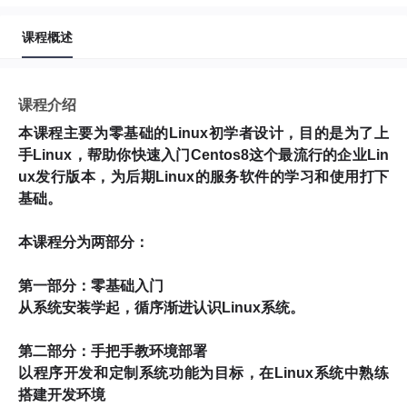
5
Centos8网络类型选择
课程概述
14分9秒 2021-04-13
6
centos8启动错误日志解决
课程介绍
5分41秒 2021-04-13
本课程主要为零基础的Linux初学者设计，目的是为了上
手Linux，帮助你快速入门Centos8这个最流行的企业Lin
Centos8系统配置
ux发行版本，为后期Linux的服务软件的学习和使用打下
1
centos8网络配置
基础。
7分52秒 2021-04-13
本课程分为两部分：
2
centos8静态IP配置
第一部分：零基础入门
4分43秒 2021-04-13
从系统安装学起，循序渐进认识Linux系统。
3
x-shell连接centos8（1）
第二部分：手把手教环境部署
9分35秒 2021-04-13
以程序开发和定制系统功能为目标，在Linux系统中熟练
搭建开发环境