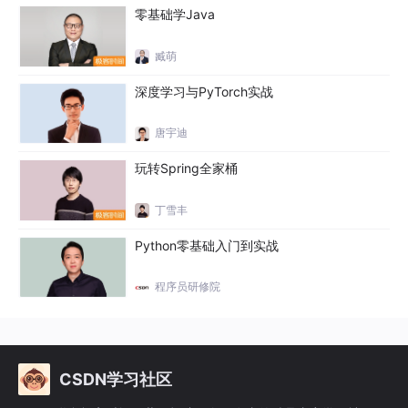
零基础学Java
10
centos8创建用户和用户组
臧萌
5分39秒 2021-04-13
深度学习与PyTorch实战
11
centos8配置ssh免密登录
唐宇迪
9分46秒 2021-04-13
玩转Spring全家桶
12
centos8设置用户sudo权限
5分15秒 2021-04-13
丁雪丰
Python零基础入门到实战
Centos8虚拟机克隆
程序员研修院
1
克隆centos8虚拟机（1）
6分4秒 2021-04-13
2
克隆centos8虚拟机（2）
CSDN学习社区
9分56秒 2021-04-13