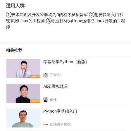
4
x-shell连接centos8（2）
适用人群
3分50秒 2021-04-13
①技术知识及开发经验均为0的程序员预备军 ②想要快速入门系
统掌握Linux的工程师 ③职业目标为Linux运维或Linux开发的工程
5
FileZilla连接centos8（1）
师
4分29秒 2021-04-13
6
FileZilla连接centos8（2）
相关推荐
5分32秒 2021-04-13
零基础学Python（新版）
7
centos8主机名修改
尹会生
7分22秒 2021-04-13
AI应用实战课
8
配置centos8主机名与IP映射
黄佳
6分11秒 2021-04-13
Python零基础入门
9
centos8防火墙管理
程序员研修院
5分12秒 2021-04-13