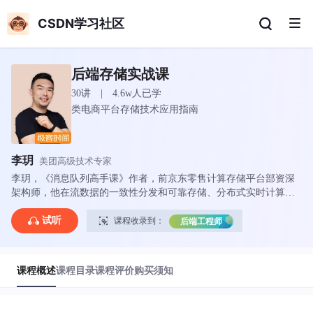
CSDN学习社区
后端存储实战课
30讲 | 4.6w人已学
类电商平台存储技术应用指南
李玥
美团高级技术专家
李玥，《消息队列高手课》作者，前京东零售计算存储平台部资深
架构师，他在流数据的一致性分发和可靠存储、分布式实时计算、
高可用分布式系统架构等领域都有着丰富的实战经验。
试听
课程收录到：
后端工程师
课程概述
课程目录
课程评价
购买须知