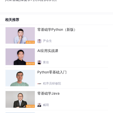
3
输入数据处理
8分53秒 2018-04-04
相关推荐
4
向量层与输出层
零基础学Python（新版）
9分18秒 2018-04-04
尹会生
5
编码解码网络
AI应用实战课
8分24秒 2018-04-04
黄佳
6
整体模型实现
Python零基础入门
6分55秒 2018-04-04
程序员研修院
7
整体模型概述
零基础学Java
6分51秒 2018-04-04
臧萌
8
数据处理与架构模型