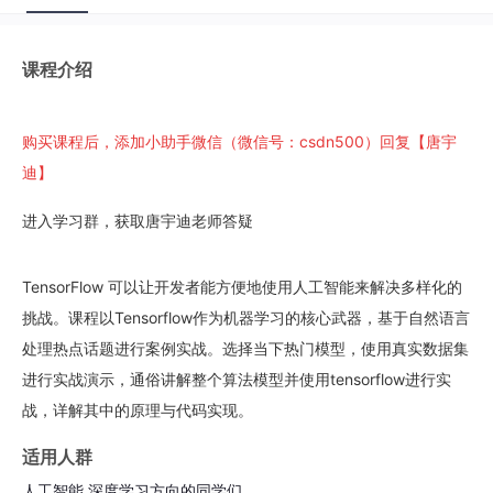
5
整体模型架构
课程介绍
11分24秒 2018-04-04
6
单词训练方法
购买课程后，添加小助手微信（微信号：csdn500）回复【唐宇
9分20秒 2018-04-04
迪】
进入学习群，获取唐宇迪老师答疑
7
整体相似度判别
5分52秒 2018-04-04
TensorFlow 可以让开发者能方便地使用人工智能来解决多样化的
聊天机器人构造
挑战。课程以Tensorflow作为机器学习的核心武器，基于自然语言
处理热点话题进行案例实战。选择当下热门模型，使用真实数据集
1
对话展示
进行实战演示，通俗讲解整个算法模型并使用tensorflow进行实
8分27秒 2018-04-04
战，详解其中的原理与代码实现。
2
数据制作与配置
适用人群
12分55秒 2018-04-04
人工智能,深度学习方向的同学们。