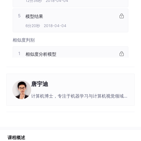
12分36秒 2018-04-04
5
模型结果
6分20秒 2018-04-04
相似度判别
1
相似度分析模型
5分40秒 2018-04-04
2
数据源分析
唐宇迪
5分54秒 2018-04-04
计算机博士，专注于机器学习与计算机视觉领域，
深度学习领域一线实战讲师。在图像识别领域有着
3
数据输入制作
丰富经验，实现过包括人脸识别，物体识别，关键
8分41秒 2018-04-04
点检测等多种应用的新算法。 参与多个国家级计
算机视觉项目，多年数据领域培训经验，丰富的教
学讲解经验，出品多套机器学习与深度学习系列课
4
数据前期整理
程，课程生动形象，风格通俗易懂。
课程概述
7分49秒 2018-04-04