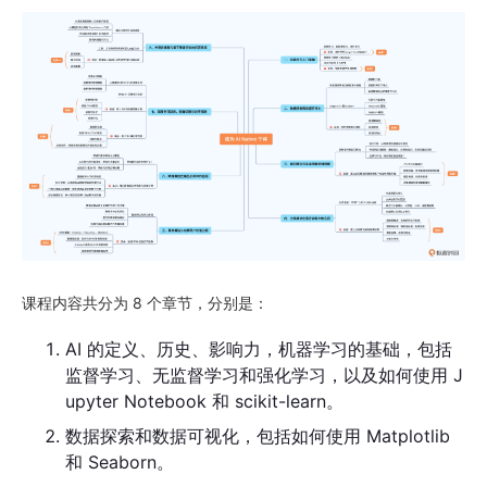
2
16｜实战：通过降维算法做商品的品类分析
8分36秒
第七章 · 深度学习初探，图像识别与时序预测
1
17｜大数据和GPU时代的深度学习
47分41秒
2
18｜工具：Pytorch深度学习框架
26分20秒
课程内容共分为 8 个章节，分别是：
3
19｜实战：用CNN网络做图像分类
AI 的定义、历史、影响力，机器学习的基础，包括
31分41秒
监督学习、无监督学习和强化学习，以及如何使用 J
upyter Notebook 和 scikit-learn。
4
20｜实战：用RNN做时序预测
数据探索和数据可视化，包括如何使用 Matplotlib
33分16秒
和 Seaborn。
第八章 · 大语言模型与基于垂直行业的问答系统