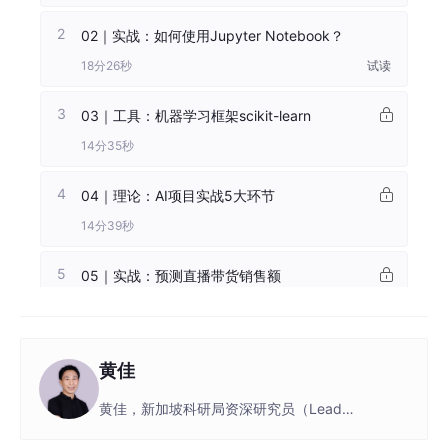
2
02｜实战：如何使用Jupyter Notebook？
18分26秒
试读
3
03｜工具：机器学习框架scikit-learn
14分35秒
4
04｜理论：AI项目实战5大环节
14分39秒
5
05｜实战：预测直播带货销售额
15分36秒
第二章 · 数据探索和数据可视化
黄佳
1
06｜探索数据中蕴含的故事和商机
黄佳，新加坡科研局资深研究员（Lead
24分14秒
Researcher），前埃森哲新加坡公司资深顾问，