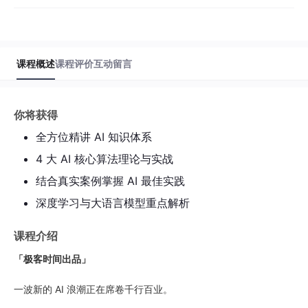
入行 20 余年。参与过政府部门、银行、电商、能
源等多领域大型项目，积累了极为丰富的人工智能
2
07｜工具：Matplotlib和Seaborn
和大数据项目实战经验。近年主攻方向为 NLP 预
38分53秒
训练大模型应用、FinTech 应用、持续学习。 曾出
版《大模型应用开发：动手做 AI Agent》《GPT
课程概述
课程评价
互动留言
图解：大模型是怎样构建的》《数据分析咖哥十
3
08｜实战：医疗数据集大揭秘
话》《零基础学机器学习》等多本畅销书。同时，
32分26秒
也是极客时间的口碑讲师，出品过多门优质课程。
你将获得
第三章 · 回归算法与生命周期价值预测
全方位精讲 AI 知识体系
1
09｜各种各样的回归算法
4 大 AI 核心算法理论与实战
40分45秒
结合真实案例掌握 AI 最佳实践
深度学习与大语言模型重点解析
2
10｜实战：通过回归模型预测电商用户的生
命周期价值（LTV）
21分43秒
课程介绍
「极客时间出品」
第四章 · 分类算法在医疗诊断中的应用
一波新的 AI 浪潮正在席卷千行百业。
1
11｜分类算法：非常广泛的AI应用场景