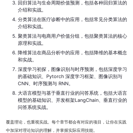
回归算法与生命周期价值预测，包括各种回归算法的
介绍和实战。
1
21｜横空出世的大语言模型
分类算法在医疗诊断中的应用，包括常见分类算法的
43分44秒
介绍和实战。
聚类算法与电商用户价值分组，包括聚类算法的核心
2
22｜工具：大语言模型开发框架LangChain
原理和实战。
17分55秒
降维算法在商品分析中的应用，包括降维的基本概念
和实战。
3
23｜实战：构建基于垂直行业内部文档的问
答系统
深度学习初探，图像识别与时序预测，包括深度学习
24分50秒
的基础知识、Pytorch 深度学习框架、图像识别与
结束语 & 结课测试
CNN、时序预测与 RNN。
大语言模型与基于垂直行业的问答系统，包括大语言
1
结束语 & 结课测试
模型的基础知识、开发框架LangChain、垂直行业的
12秒
问答系统实战。
覆盖理论，也重视实战。每个章节都会有对应的项目，让你在实践
中加深对理论知识的理解，并掌握实际应用技能。