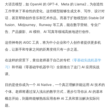
34分7秒
大语言模型，如 OpenAI 的 GPT-4、Meta 的 Llama2，为创造性
工作带来了革命性的变化。这些模型能够生成文本、写作、设计对
2
12｜实战：通过分类算法辅助疾病诊断
话，甚至帮助创作音乐和艺术作品。而基于扩散模型的 Stable Dif
22分52秒
fusion、Midjourney、Runway 等工具，能在数字营销、专业广
告、产品摄影、AI 模特、AI 写真等领域高效地进行创作。
第五章 · 聚类算法与电商用户价值分组
这些神奇的 AIGC 工具，将为中小企业和个人创作者提供更多机
1
13｜理论：聚类算法的核心原理
会，让新手和专家之间的距离变得只有一步之遥。
19分52秒
在这样的背景下，黄佳老师基于自己的专栏
《零基础实战机器学
2
14｜实战：通过RFM值给用户画像
习》
和书籍《零基础学机器学习》全新推出了这门 AI 应用实战
12分0秒
课。
第六章 · 降维算法在商品分析中的应用
目的是使你成为一个 AI Native，一个真正理解并能运用 AI 技术的
个体。老师将通过深入浅出的教学方式，逐步引导你从 AI 的基本
1
15｜降维算法能用来做什么？
概念开始，到最终能够熟练应用各种 AI 工具和算法解决实际问
15分18秒
题。