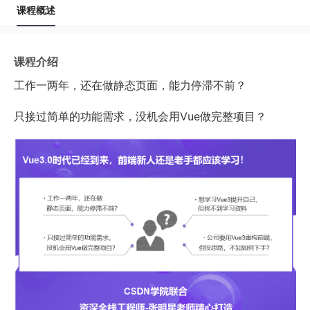
课程概述
10
Mac-vscode安装使用
8分56秒 2021-04-08
课程介绍
Vue3新特性实践
工作一两年，还在做
静态页面，能力停滞不前
？
1
Vue3之 项目常用插件安装配置
只接过简单的功能需求，
没机会用Vue做完整项目？
9分18秒 2021-04-08
2
Vue3之v-for中Ref实现商品列表
11分44秒 2021-04-08
3
Vue3之v-if与v-for优先级
8分17秒 2021-04-08
4
Vue3之v-bind属性合并
7分53秒 2021-04-08