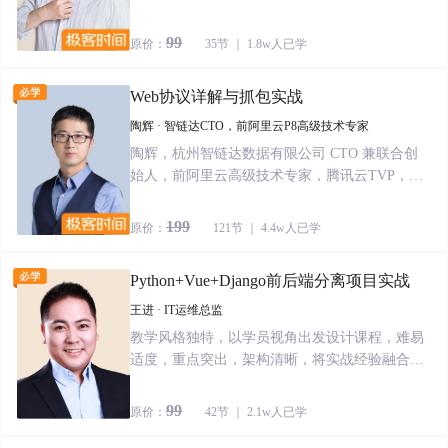
创业公司以及时光网，现任FreeWheel基础架构部
前端架构师。 目前负责FreeWheel自研前端框
99
原价：
35节 ｜ 1.8w人已学
架、BFF、微前端等方案的设计研发和推广。从
最早的ASP、JSF、Flex、Dojo，一直到移动端、
Web协议详解与抓包实战
Angular，以及现在FreeWheel内广泛使用的Reac
t，从事前端开发和架构设计已有16年。 曾担任2
陶辉 · 智链达CTO，前阿里云P8高级技术专家
017年北京ArchSummit专题讲师，在《FreeWheel
陶辉，杭州智链达数据有限公司 CTO 兼联合创
在微服务架构下的前端改造实践》专题中介绍了
始人，前阿里云高级技术专家，腾讯云TVP，著
公司该如何利用自研React组件库以及高度封装Re
有《深入理解 Nginx：模块开发与架构解析》一
dux的状态管理库，搭建并有效利用前端基础设
书。 陶辉曾任职于阿里巴巴、华为、腾讯、思科
199
原价：
121节 ｜ 4.4w人已学
施，将企业原有的巨型Ruby-on-Rails应用逐步迁
等知名企业，有近20年互联网一线工作经验，目
移至多个React单页应用。 他把写代码视为一种持
前致力于 Linux 下高性能服务器的开发，以及分
续学习，更当作是一种乐趣。目前身为公司的前
Python+Vue+Django前后端分离项目实战
布式环境下海量数据存储的设计工作。 另外，陶
端架构师，在架构设计、技术评审等工作的同
辉也是极客时间视频课程《Nginx核心知识100
王进 · IT运维总监
时，坚持上手写代码，这样无论宏观还是微观层
讲》《Web协议详解与抓包实战》的作者。
教学风格独特，以学员视角出发设计课程，难易
面，对公司的前端都会更有把握。 目前正在撰写
适度，重点突出，架构清晰，将实战经验融合到
一本关于React企业级应用开发的图书。业余时间
教学中。讲授技术同时传递方法。得到广大学员
他是重度COD爱好者，平常发挥不稳定，菜的时
的高度认可。
候一定会怨网不好。 最后，他还是资深铲屎官，
99
原价：
42节 ｜ 2.1w人已学
坚定的猫派。