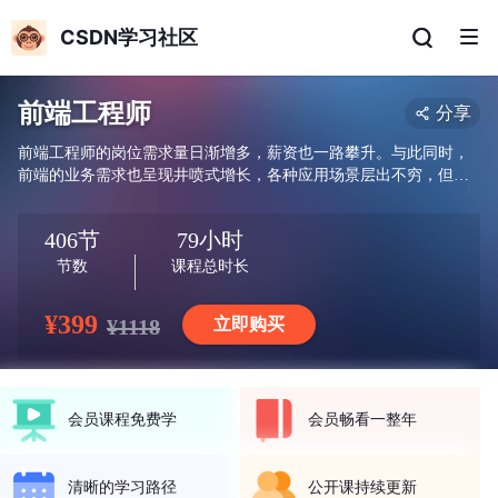
CSDN学习社区
前端工程师
分享
前端工程师的岗位需求量日渐增多，薪资也一路攀升。与此同时，
前端的业务需求也呈现井喷式增长，各种应用场景层出不穷，但话
题往往终止于大家最关心的“技术落地”，这时候工程实践的目的则
不言而喻，他们要以最快的速度实现被市场认可的产品。本系列特
406节
79小时
邀前手机淘宝前端负责人程劭非（winter）、前百度前端架构师大圣
等多位专家为你答疑解惑。
节数
课程总时长
¥399
¥1118
立即购买
会员课程免费学
会员畅看一整年
清晰的学习路径
公开课持续更新