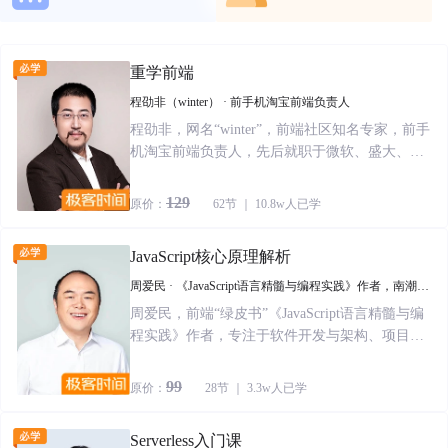
重学前端
程劭非（winter） · 前手机淘宝前端负责人
程劭非，网名“winter”，前端社区知名专家，前手
机淘宝前端负责人，先后就职于微软、盛大、阿
里巴巴等公司。winter早年做过嵌入式系统浏览
器、电子书和 WebOS的相关工作，近年致力于移
129
原价：
62节 ｜ 10.8w人已学
动前端领域研究，提出过 Flexible 布局等先进概
念，也产出过 Weex这样的移动前端开发框架。
JavaScript核心原理解析
周爱民 · 《JavaScript语言精髓与编程实践》作者，南潮科
技（Ruff）首席架构师
周爱民，前端“绿皮书”《JavaScript语言精髓与编
程实践》作者，专注于软件开发与架构、项目管
理二十余年，曾任盛大网络平台架构师、支付宝
业务架构师、豌豆荚首席架构师等职。著有《Del
99
原价：
28节 ｜ 3.3w人已学
phi源代码分析》《大道至简：软件工程实践者的
思想》《大道至易：实践者的思想》《程序原
Serverless入门课
本》《我的架构思想：基本模型、理论与原则》