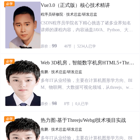
Vue3.0（正式版）核心技术精讲
程序员研修院 · 技术总监/研发总监
CSDN程序员学院名下精心挑选了诸多业界知名
讲师的课程内容，内容涵盖JAVA、Python、大数
据等诸多热门技术领域的最佳技术实践。
99
原价：
46节 ｜ 5234人已学
Web 3D机房，智能数字机房HTML5+Threej
s(WebGL) 项目实战二
焦鹏 · 技术总监/研发总监
多年IT从业经验，主要在计算机图形学方向、BI
M、物联网、大数据可视化领域，从threejs、web
gl、C++、android、QT等研发，个人拥有多项软
件著作权和发明专利。
98
原价：
8节 ｜ 0人已学
热力图-基于Threejs/Webgl技术项目实战
焦鹏 · 技术总监/研发总监
多年IT从业经验，主要在计算机图形学方向、BI