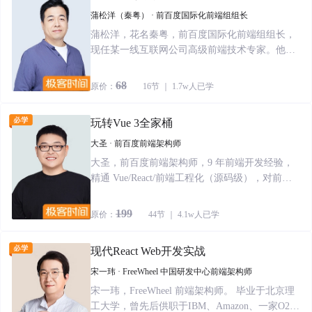
等书。
蒲松洋（秦粤） · 前百度国际化前端组组长
蒲松洋，花名秦粤，前百度国际化前端组组长，
现任某一线互联网公司高级前端技术专家。他目
前负责公司对应业务的Node.js应用治理和微服务
架构设计，在微服务、Serverless 以及中台项目中
68
原价：
16节 ｜ 1.7w人已学
都有着丰富经验。
玩转Vue 3全家桶
大圣 · 前百度前端架构师
大圣，前百度前端架构师，9 年前端开发经验，
精通 Vue/React/前端工程化（源码级），对前端
架构、小程序、移动端和 Node.js 整个前端技术
栈均有着丰富的实战经验。同时，他也是组件库
199
原价：
44节 ｜ 4.1w人已学
Element3 作者，精进技术之余，多年保持稳定输
出，对前端萌新如何快速进阶有着深刻的认识与
现代React Web开发实战
独到见解。
宋一玮 · FreeWheel 中国研发中心前端架构师
宋一玮，FreeWheel 前端架构师。 毕业于北京理
工大学，曾先后供职于IBM、Amazon、一家O2O