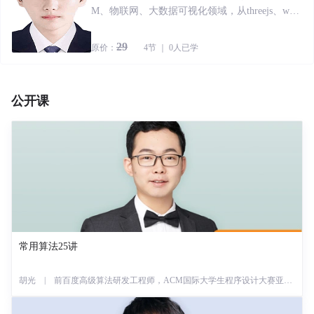
M、物联网、大数据可视化领域，从threejs、web
gl、C++、android、QT等研发，个人拥有多项软
件著作权和发明专利。
29
原价：
4节 ｜ 0人已学
公开课
常用算法25讲
胡光 | 前百度高级算法研发工程师，ACM国际大学生程序设计大赛亚洲
区金牌获得者