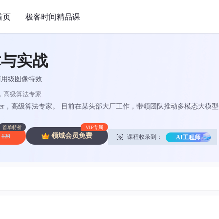
首页
极客时间精品课
术与实战
现商用级图像特效
r，高级算法专家
der，高级算法专家。 目前在某头部大厂工作，带领团队推动多模态大模型领
数字人驱动）、传统图像、深度学习相关的图像技术（目标检测、分割、分类
顶会发表过多篇论文。
首单特价
VIP专属
领域会员免费
129
课程收录到：
AI工程师