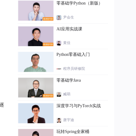
零基础学Python（新版）
尹会生
AI应用实战课
黄佳
Python零基础入门
程序员研修院
零基础学Java
臧萌
逐
深度学习与PyTorch实战
唐宇迪
玩转Spring全家桶