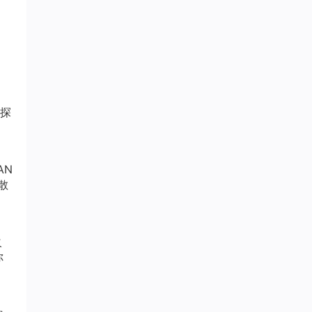
，探
AN
散
火
你