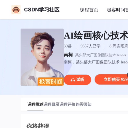
CSDN学习社区
课程首页
极客时间
AI绘画核心技
39讲 | 9357人已学 | 8 周实
南柯
某头部大厂图像团队技术 leade
南柯，某头部大厂图像团队技术 lea
容生成、数字人技术（AI 捏脸、
0 余项算法创新专利，在视觉领域
¥59
试听
立即购买
课程概述
课程目录
课程评价
购买须知
你将获得