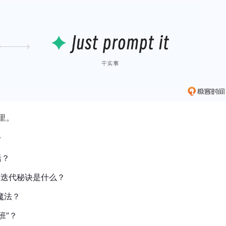
里。
？
活？
，迭代秘诀是什么？
魔法？
班”？