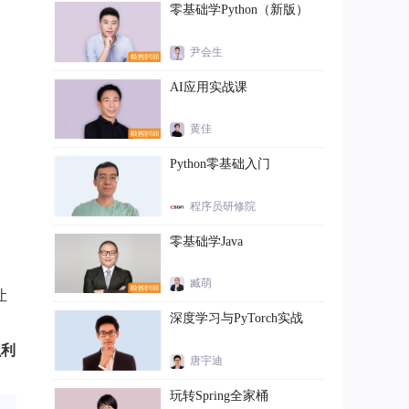
零基础学Python（新版）
尹会生
AI应用实战课
黄佳
Python零基础入门
程序员研修院
零基础学Java
臧萌
让
深度学习与PyTorch实战
么利
唐宇迪
玩转Spring全家桶