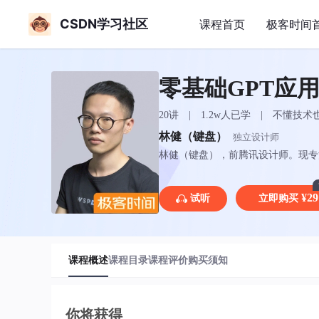
CSDN学习社区
课程首页
极客时间
零基础GPT应
20讲 | 1.2w人已学 | 不懂技
林健（键盘）
独立设计师
林健（键盘），前腾讯设计师。现专注
化、ToB 解决方案、营销设计、
钟、相册管家、老师助手、Usmile 
¥29
试听
立即购买
课程概述
课程目录
课程评价
购买须知
你将获得