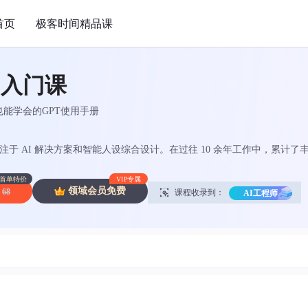
首页
极客时间精品课
用入门课
术也能学会的GPT使用手册
于 AI 解决方案和智能人设综合设计。在过往 10 余年工作中，累计了丰
教育、公检法平台、舞台包装、家居绿植设计等不同行业领域。可公开的项
年货节等。
首单特价
VIP专属
领域会员免费
68
课程收录到：
AI工程师